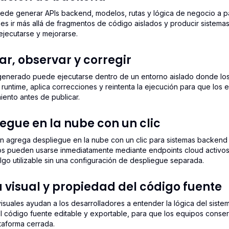
ede generar APIs backend, modelos, rutas y lógica de negocio a par
o es ir más allá de fragmentos de código aislados y producir sist
 ejecutarse y mejorarse.
ar, observar y corregir
generado puede ejecutarse dentro de un entorno aislado donde los f
 runtime, aplica correcciones y reintenta la ejecución para que los 
ento antes de publicar.
egue en la nube con un clic
ón agrega despliegue en la nube con un clic para sistemas backe
ios pueden usarse inmediatamente mediante endpoints cloud activos
algo utilizable sin una configuración de despliegue separada.
 visual y propiedad del código fuente
 visuales ayudan a los desarrolladores a entender la lógica del siste
l código fuente editable y exportable, para que los equipos conse
taforma cerrada.