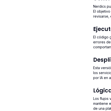
Nerdics pu
El objetiv
revisarse,
Ejecut
El código 
errores de
comportami
Despli
Esta versi
los servic
por IA en 
Lógica
Los flujos
mantiene e
de una pla