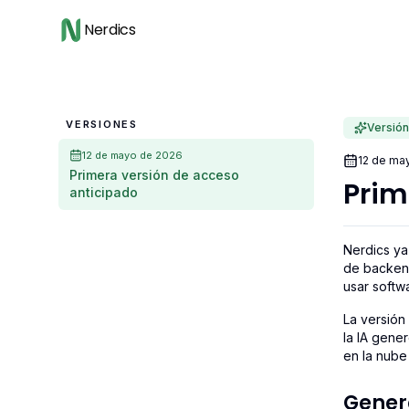
Nerdics
VERSIONES
Versión
12 de mayo de 2026
12 de ma
Primera versión de acceso
Prim
anticipado
Nerdics ya
de backend
usar softw
La versión
la IA gener
en la nube
Gener