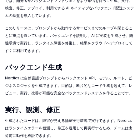
では、開発者がバックエンドソフトウェアをより確信を持って生成、実行、
検査、修正、デプロイ、利用できる AI ネイティブなバックエンド配送システ
ムの基盤を導入しています。
このリリースは、プロンプトから動作するサービスまでのループを閉じるこ
とに重点を置いています。バックエンドを説明し、AI に実装を生成させ、隔
離環境で実行し、ランタイム障害を修復し、結果をクラウドへデプロイして
すぐに利用できます。
バックエンド生成
Nerdics は自然言語プロンプトからバックエンド API、モデル、ルート、ビ
ジネスロジックを生成できます。目的は、断片的なコード生成を超えて、レ
ビュー、実行、改善が可能な完全なバックエンドシステムを作ることです。
実行、観測、修正
生成されたコードは、障害が見える隔離実行環境で実行できます。Nerdics
はランタイムエラーを観測し、修正を適用して再実行するため、チームは出
荷前に動作を検証できます。